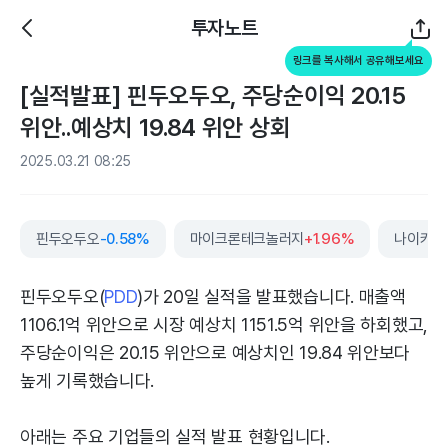
투자노트
링크를 복사해서 공유해보세요
[실적발표] 핀두오두오, 주당순이익 20.15
위안..예상치 19.84 위안 상회
2025.03.21 08:25
핀두오두오
-0.58%
마이크론테크놀러지
+1.96%
나이키
+
핀두오두오(
PDD
)가 20일 실적을 발표했습니다. 매출액
1106.1억 위안으로 시장 예상치 1151.5억 위안을 하회했고,
주당순이익은 20.15 위안으로 예상치인 19.84 위안보다
높게 기록했습니다.
아래는 주요 기업들의 실적 발표 현황입니다.