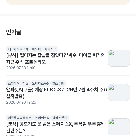
인기글
메르카도리브레
어도비
파이서브
[분석] 떨어지는 칼날을 잡았다? '빅숏' 마이클 버리의
최근 주식 포트폴리오
2026.07.08 11:00
스틸다이나믹스
노바티스AG
찰스슈왑
알파벳A(구글) 예상 EPS 2.87 (26년 7월 4주차 주요
실적발표)
2026.07.20 12:25
버진갤럭틱홀딩스
스페이스X
아마존닷컴
[분석] 공모가도 못 넘은 스페이스X, 주목할 우주경제
관련주는?