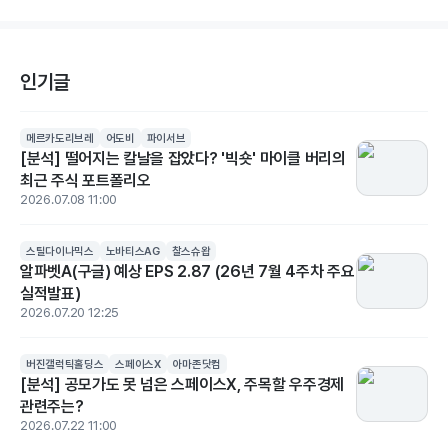
인기글
메르카도리브레
어도비
파이서브
[분석] 떨어지는 칼날을 잡았다? '빅숏' 마이클 버리의
최근 주식 포트폴리오
2026.07.08 11:00
스틸다이나믹스
노바티스AG
찰스슈왑
알파벳A(구글) 예상 EPS 2.87 (26년 7월 4주차 주요
실적발표)
2026.07.20 12:25
버진갤럭틱홀딩스
스페이스X
아마존닷컴
[분석] 공모가도 못 넘은 스페이스X, 주목할 우주경제
관련주는?
2026.07.22 11:00