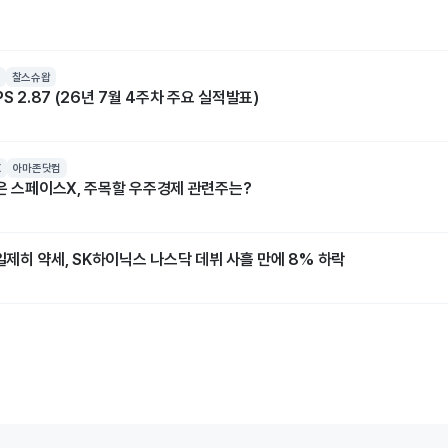
찰스슈왑
S 2.87 (26년 7월 4주차 주요 실적발표)
X
아마존닷컴
넘은 스페이스X, 주목할 우주경제 관련주는?
]일제히 약세, SK하이닉스 나스닥 데뷔 사흘 만에 8% 하락