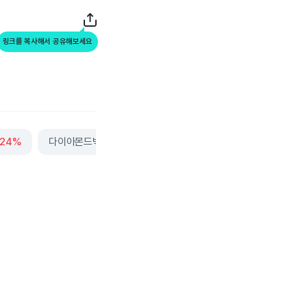
링크를 복사해서 공유해보세요
.24%
다이아몬드백에너지
-0.84%
줌비디오커뮤니케이션
+3.16