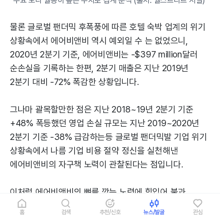
수요 보다 월등히 높은 수치로 집계 분석 (출처: 월스트리트 저널)
물론 글로벌 팬더믹 후폭풍에 따른 호텔 숙박 업계의 위기
상황속에서 에어비앤비 역시 예외일 수 는 없었으니,
2020년 2분기 기준, 에어비앤비는 -$397 million달러
순손실을 기록하는 한편, 2분기 매출은 지난 2019년
2분기 대비 -72% 폭감한 상황입니다.
그나마 괄목할만한 점은 지난 2018~19년 2분기 기준
+48% 폭등했던 영업 손실 규모는 지난 2019~2020년
2분기 기준 -38% 급감하는등 글로벌 팬더믹발 기업 위기
상황속에서 나름 기업 비용 절약 정신을 실천해낸
에어비앤비의 자구책 노력이 관찰된다는 점입니다.
이처럼 에어비앤비의 뼈를 깎는 노력에 힘입어 불과
5~6개월전만해도 절대 불가능으로 여겨졌던
홈
검색
추천/신호
뉴스/발굴
관심
에어비앤비의 2020년 기업 공개 (IPO: Initial Public