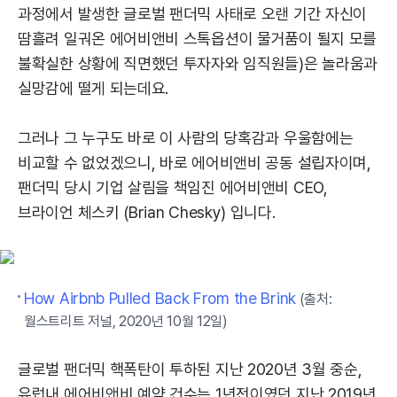
과정에서 발생한 글로벌 팬더믹 사태로 오랜 기간 자신이
땀흘려 일궈온 에어비앤비 스톡옵션이 물거품이 될지 모를
불확실한 상황에 직면했던 투자자와 임직원들)은 놀라움과
실망감에 떨게 되는데요.
그러나 그 누구도 바로 이 사람의 당혹감과 우울함에는
비교할 수 없었겠으니, 바로 에어비앤비 공동 설립자이며,
팬더믹 당시 기업 살림을 책임진 에어비앤비 CEO,
브라이언 체스키 (Brian Chesky) 입니다.
How Airbnb Pulled Back From the Brink
(출처:
월스트리트 저널, 2020년 10월 12일)
글로벌 팬더믹 핵폭탄이 투하된 지난 2020년 3월 중순,
유럽내 에어비앤비 예약 건수는 1년전이였던 지난 2019년