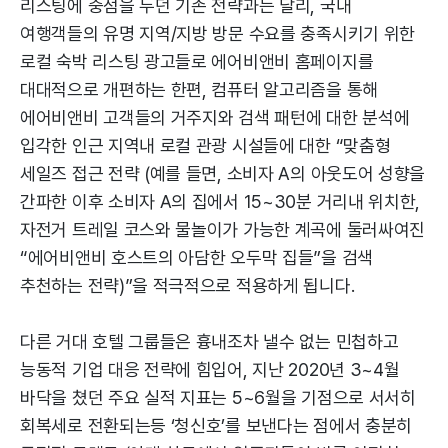
리스팅에 중점을 두던 기존 전략과는 달리, 국내
여행객들의 유명 지역/지방 방문 수요를 충족시키기 위한
로컬 숙박 리스팅 광고들로 에어비앤비 홈페이지를
대대적으로 개편하는 한편, 컴퓨터 알고리즘을 통해
에어비앤비 고객들의 거주지와 검색 패턴에 대한 분석에
입각한 인근 지역내 로컬 관광 시설들에 대한 “맞춤형
세일즈 접근 전략 (예를 들면, 소비자 A의 아웃도어 성향을
간파한 이후 소비자 A의 집에서 15~30분 거리내 위치한,
자전거 트레일 코스와 물놀이가 가능한 계곡에 둘러싸여진
“에어비앤비 호스트의 아담한 오두막 집들”을 검색
추천하는 전략)”을 적극적으로 적용하게 됩니다.
다른 거대 호텔 그룹들은 흉내조차 낼수 없는 민첩하고
능동적 기업 대응 전략에 힘입어, 지난 2020년 3~4월
바닥을 쳤던 주요 실적 지표는 5~6월을 기점으로 서서히
회복세로 전환되는등 ‘청신호’를 보낸다는 점에서 충분히