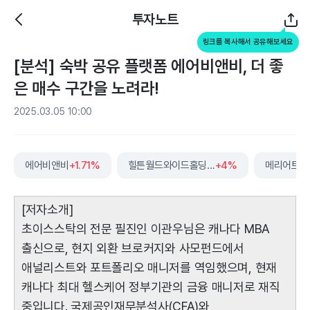
투자노트
링크를 복사해서 공유해보세요
[분석] 숙박 공유 플랫폼 에어비앤비, 더 좋
은 매수 구간을 노려라!
2025.03.05 10:00
에어비앤비
+1.71%
힐튼월드와이드홀딩스
+4%
메리어트인
[저자소개]
초이스스탁의 전문 필진인 이관우님은 캐나다 MBA
출신으로, 현지 외환 브로커지와 사모펀드에서
애널리스트와 포트폴리오 매니저를 역임했으며, 현재
캐나다 최대 헬스케어 정부기관의 금융 매니저로 재직
중입니다. 국제공인재무분석사(CFA)와