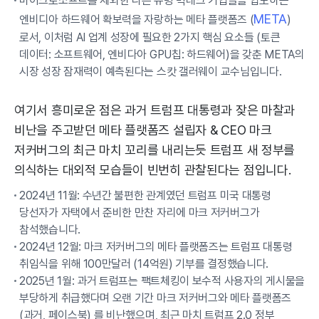
마이크로소프트를 제외한 다른 유명 빅테크 기업들을 압도하는
META
엔비디아 하드웨어 확보력을 자랑하는 메타 플랫폼즈 (
)
로서, 이처럼 AI 업계 성장에 필요한 2가지 핵심 요소들 (토큰
데이터: 소프트웨어, 엔비다아 GPU칩: 하드웨어)을 갖춘 META의
시장 성장 잠재력이 예측된다는 스캇 갤러웨이 교수님입니다.
여기서 흥미로운 점은 과거 트럼프 대통령과 잦은 마찰과
비난을 주고받던 메타 플랫폼즈 설립자 & CEO 마크
저커버그의 최근 마치 꼬리를 내리는듯 트럼프 새 정부를
의식하는 대외적 모습들이 빈번히 관찰된다는 점입니다.
2024년 11월: 수년간 불편한 관계였던 트럼프 미국 대통령
당선자가 자택에서 준비한 만찬 자리에 마크 저커버그가
참석했습니다.
2024년 12월: 마크 저커버그의 메타 플랫폼즈는 트럼프 대통령
취임식을 위해 100만달러 (14억원) 기부를 결정했습니다.
2025년 1월: 과거 트럼프는 팩트체킹이 보수적 사용자의 게시물을
부당하게 취급했다며 오랜 기간 마크 저커버그와 메타 플랫폼즈
(과거, 페이스북) 를 비난했으며, 최근 마치 트럼프 2.0 정부