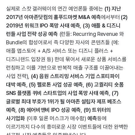
실제로 스캇 갤러웨이의 연간 예언론들 중에는
(1) 지난
2017년 아마존닷컴의 홀푸드마켓 M&A
예측
에서부터
(2)
2019년 위워크 IPO 폭망 사태 예측
,
(3) 애플 & 디즈니
런들 사업 전략 성공 예측
(런들: Recurring Revenue 와
Bundle의 합성어로서 즉 다양한 자사의 콘텐츠들 (예:
애플 앱스토어 + A/S 서비스 또는 디즈니 플러스 +
디즈니랜드 입장권 등) 한데 묶어서 새로운 상품 서비스를
런칭하고 이를 기반으로 반복적 매출 구조를 이끌어내는
사업 전략),
(4) 음원 스트리밍 서비스 기업 스포티파이
대박 예측
,
(5) 펠로톤 사업 성공 예측
,
(6) 고퀄리티 숏폼
SNS 플랫폼 퀴비 스타트업의 사업 폭망 사태 예측
,
(7)
글로벌 최대 부호가 1위가 될 아마존 설립자 제프 베조스
예측
,
(8) 에어비앤비 IPO 성공 예측
,
(9) 트위터의
사기업화
(이후 일론 머스크가 매수함)
예측
등에
이르기까지 다수의 흥미로운 시장 이벤트들에 대한 완벽한