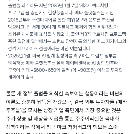
출범을 의식하듯 지난 2025년 1월 7일 '제3자 팩트체킹
프로그램'을 중단키로 결정했습니다. 메타 플랫폼즈는 지난
2016년부터 소셜미디어를 통한 허위정보와 음모론 확산을
막으려고, 전 세계 90여 개 팩트체크 매체와 함께 허위정보가
포함된 게시물에 표식을 해왔으나, 돌연 제3자 팩트체킹 프로그램
중단 결정에 일부에서는 트럼프 당선자를 의식한 마크 저커버그의
깜짝 서프라이즈 선물이라는 비난 여론입니다.
2025년 1월: 미국 AI 업계 활성화를 촉구하는 트럼프 정부를
의식하듯 메타 플랫폼즈는 올해 데이터센터등 AI 종합 인프라
구축에 최대 +$600~650억 달러 (약 +90조원) 이상을 투자할
계획이라 발표
물론 새 정부 출범을 의식한 속보이는 행동이라는 비난의
여론도 충분히 납득은 가겠으나, 결국 외부 투자자들 (메타
주주들)을 모시는 상장 기업 측면에서 가장 중요한 것은
주가 상승 및 배당금 지급을 통한 주주이익실현 극대화
정책이라는 점에서 최근 마크 저커버그의 행보는 스캇