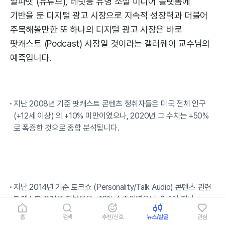
알파벳 (유튜브), 레딧등 유명 소셜 미디어 플랫폼에
기반을 둔 디지털 광고 시장으로 지속적 성장력과 더불어
주목해볼만한 또 하나의 디지털 광고 시장은 바로
팟캐스트 (Podcast) 시장일 것이라는 갤러웨이 교수님의
예측입니다.
지난 2008년 기준 팟캐스트 콘텐츠 청취자들은 미국 전체 인구
(+12세 이상) 의 +10% 미만이였으나, 2020년 그 수치는 +50%
로 폭증한 것으로 종합 분석됩니다.
지난 2014년 기준 토크쇼 (Personality/Talk Audio) 콘텐츠 관련
팟캐스트 플랫폼 지분율은 +12% 수준이였으나, 8년이 지난
2022년 기준 팻캐스트 플랫폼 비중은 +41%로 급증한 것으로
홈
검색
추천/신호
뉴스/발굴
관심
집계 분석됩니다.