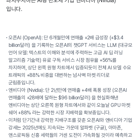
좌지우지하는 AI형 반도체 기업 엔비디아 (Nvidia)
입니다.
오픈AI (OpenAI): 단 6개월만에 연매출 +2배 급성장 (+$3.4
billion달러) 을 기록하는 오픈AI의 챗GPT 서비스는 LLM (대규모
언어 모델: 텍스트의 이해와 분석에 주력하는 고급 AI 딥 러닝
알고리즘 기술력) 유료 구독 서비스 시장 점유율 +56%를
차지하며, 상단 왼쪽 원형 차트에서 입증되듯이 전체 AI 모델 수요
트래픽의 +88% 비중을 대변하는 넘사벽 마켓 리더로
군림중입니다.
엔비디아 (Nvidia): 단 2년만에 연매출 +4배 폭풍 성장 (오픈AI
연매출의 +28배에 달하는 $96 billion달러) 을 현실화해낸
엔비디아는 상단 오른쪽 원형 차트에서와 같이 오늘날 GPU 마켓
쉐어 +88% 라는 강력한 시장 지배력을 확보중입니다.
이처럼 단기간내 강력한 지배구조를 갖춘 오픈AI와 엔비디아 기업
강세는 2025년에도 지속되는 가운데 알파벳 (구글), 아마존,
앤스로픽등 신흥 세력들의 거센 도전이 가속화될 것이라 예측하고