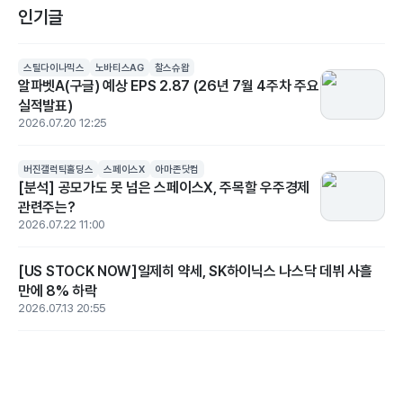
인기글
스틸다이나믹스
노바티스AG
찰스슈왑
알파벳A(구글) 예상 EPS 2.87 (26년 7월 4주차 주요
실적발표)
2026.07.20 12:25
버진갤럭틱홀딩스
스페이스X
아마존닷컴
[분석] 공모가도 못 넘은 스페이스X, 주목할 우주경제
관련주는?
2026.07.22 11:00
[US STOCK NOW]일제히 약세, SK하이닉스 나스닥 데뷔 사흘
만에 8% 하락
2026.07.13 20:55