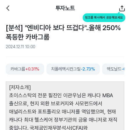
투자노트
링크를 복사해서 공유해보세요
[분석] "엔비디아 보다 뜨겁다"..올해 250%
폭등한 카바그룹
2024.12.11 10:00
카바그룹
+0.31%
치폴레멕시칸그릴
-2.73%
맥도날드
-0.
[저자소개]
초이스스탁의 전문 필진인 이관우님은 캐나다 MBA
출신으로, 현지 외환 브로커지와 사모펀드에서
애널리스트와 포트폴리오 매니저를 역임했으며, 현재
캐나다 최대 헬스케어 정부기관의 금융 매니저로 재직
중입니다. 국제공인재무분석사(CFA)와