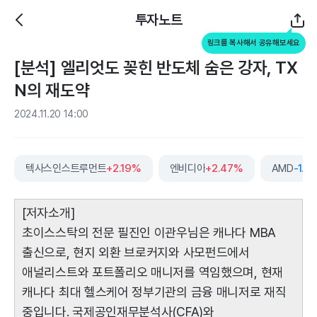
투자노트
링크를 복사해서 공유해보세요
[분석] 엘리엇도 꽂힌 반도체 숨은 강자, TX
N의 재도약
2024.11.20 14:00
텍사스인스트루먼트
+2.19%
엔비디아
+2.47%
AMD
-1.6
[저자소개]
초이스스탁의 전문 필진인 이관우님은 캐나다 MBA
출신으로, 현지 외환 브로커지와 사모펀드에서
애널리스트와 포트폴리오 매니저를 역임했으며, 현재
캐나다 최대 헬스케어 정부기관의 금융 매니저로 재직
중입니다. 국제공인재무분석사(CFA)와