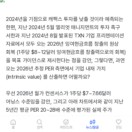
2024년을 기점으로 캐팩스 투자를 낮출 것이라 예측되는
한편, 지난 2024년 5월 엘리엇 매니지먼트의 투자 촉구
서한과 지난 2024년 8월 발표된 TXN 기업 프리젠테이션
자료에서 모두 오는 2026년 잉여현금흐름 창출의 원상
회복 (1주당 $8~12달러 잉여현금흐름 창출력으로의 회복)
을 목표 가이던스로 제시한다는 점을 감안, 그렇다면, 과연
오는 2026년 추정 PER 측면에서 기업 내재 가치
(intrinsic value) 를 산출하면 어떨까요?
우선 2026년 월가 컨센서스가 1주당 $7~7.66달러
어닝스 수준임을 감안, 그리고 아래 차트에서와 같이 지난
5년간 평균 PER 20~28배 수준에 평가된 실제 주가
트랜드를 감안, PER 25배를 대입한 TXN 내재 가치는
1주당 $171~$191달러로 산출됩니다.
홈
검색
추천/신호
뉴스/발굴
관심