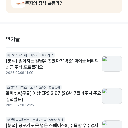
투자의 정석 밸류라인
인기글
메르카도리브레
어도비
파이서브
[분석] 떨어지는 칼날을 잡았다? '빅숏' 마이클 버리의
최근 주식 포트폴리오
2026.07.08 11:00
스틸다이나믹스
노바티스AG
찰스슈왑
알파벳A(구글) 예상 EPS 2.87 (26년 7월 4주차 주요
실적발표)
2026.07.20 12:25
버진갤럭틱홀딩스
스페이스X
아마존닷컴
[분석] 공모가도 못 넘은 스페이스X, 주목할 우주경제