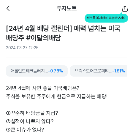
투자노트
링크를 복사해서 공유해보세요
[24년 4월 배당 캘린더] 매력 넘치는 미국
배당주 #이달의배당
2024.03.27 12:25
애질런트테크놀러지스
-0.78%
브릭스모어프로퍼티그룹
-1.81%
24년 4월에 사면 좋을 미국배당은?
주식을 보유한 주주에게 현금으로 지급하는 배당!
①꾸준히 배당금을 지급?
②실적이 나쁘지 않다?
③큰 이슈가 없다?