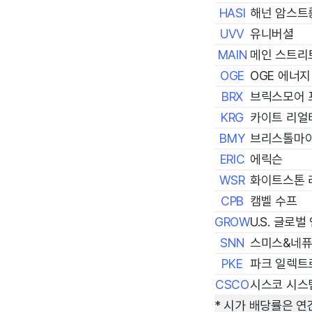
HASI
해넌 암스트
UVV
유니버셜
MAIN
메인 스트리
OGE
OGE 에너지
BRX
브릭스모어 
KRG
카이트 리얼
BMY
브리스톨마
ERIC
에릭슨
WSR
화이트스톤 
CPB
캠벨 수프
GROW
U.S. 글로벌
SNN
스미스&네
PKE
파크 일렉트
CSCO
시스코 시스
* 시가 배당률은 연