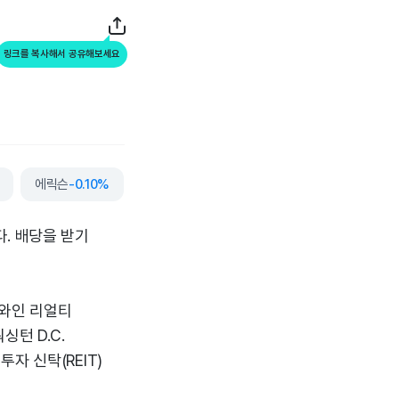
링크를 복사해서 공유해보세요
에릭슨
-0.10%
캠벨수프
+2.17%
스미스&네퓨
+1.41%
. 배당을 받기
디와인 리얼티
싱턴 D.C.
자 신탁(REIT)