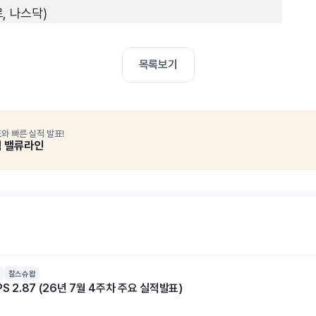
, 나스닥)
목록보기
와 빠른 실적 발표!
석 밸류라인
찰스슈왑
S 2.87 (26년 7월 4주차 주요 실적발표)