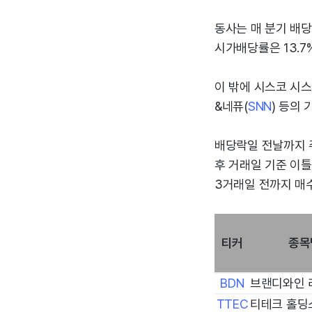
동사는 매 분기 배당
시가배당률은 13.7
이 밖에 시스코 시스
&네퓨(
SNN
) 등의
배당락일 전날까지 
후 거래일 기준 이틀
3거래일 전까지 매
티커
종목
BDN
브랜디와인
TTEC
티테크 홀딩