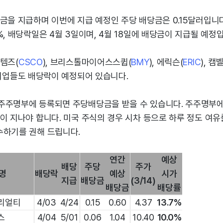
금을 지급하며 이번에 지급 예정인 주당 배당금은 0.15달러입니다
%, 배당락일은 4월 3일이며, 4월 18일에 배당금이 지급될 예정
템즈(
CSCO
), 브리스톨마이어스스큅(
BMY
), 에릭슨(
ERIC
), 캠
 기업들도 배당락이 예정되어 있습니다.
주주명부에 등록되면 주당배당금을 받을 수 있습니다. 주주명부
이 지나야 합니다. 미국 주식의 경우 시차 등으로 하루 정도 여
수하기를 권해 드립니다.
연간
예상
배당
주당
주가
명
배당락
예상
시가
지급
배당금
(3/14)
배당금
배당률
 리얼티
4/03
4/24
0.15
0.60
4.37
13.7%
스
4/04
5/01
0.06
1.04
10.40
10.0%