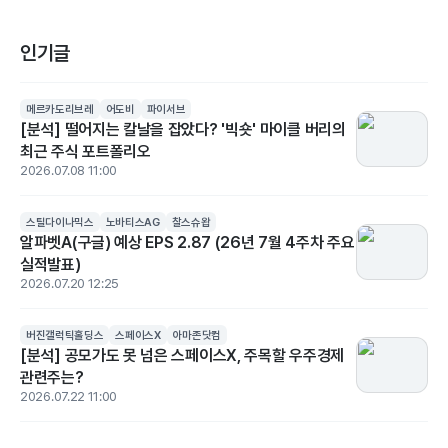
인기글
메르카도리브레
어도비
파이서브
[분석] 떨어지는 칼날을 잡았다? '빅숏' 마이클 버리의
최근 주식 포트폴리오
2026.07.08 11:00
스틸다이나믹스
노바티스AG
찰스슈왑
알파벳A(구글) 예상 EPS 2.87 (26년 7월 4주차 주요
실적발표)
2026.07.20 12:25
버진갤럭틱홀딩스
스페이스X
아마존닷컴
[분석] 공모가도 못 넘은 스페이스X, 주목할 우주경제
관련주는?
2026.07.22 11:00