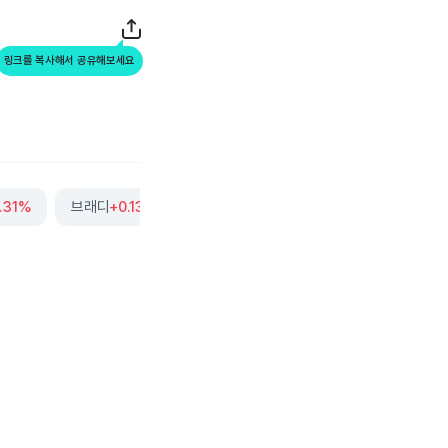
링크를 복사해서 공유해보세요
.31%
브래디
+0.13%
에어로바이론먼트
+1.82%
더보기