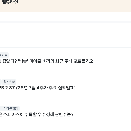
석 밸류라인
이서브
 잡았다? '빅숏' 마이클 버리의 최근 주식 포트폴리오
찰스슈왑
S 2.87 (26년 7월 4주차 주요 실적발표)
X
아마존닷컴
넘은 스페이스X, 주목할 우주경제 관련주는?