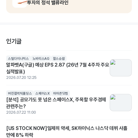
투자의 정석 밸류라인
인기글
스틸다이나믹스
노바티스AG
찰스슈왑
알파벳A(구글) 예상 EPS 2.87 (26년 7월 4주차 주요
실적발표)
2026.07.20 12:25
버진갤럭틱홀딩스
스페이스X
아마존닷컴
[분석] 공모가도 못 넘은 스페이스X, 주목할 우주경제
관련주는?
2026.07.22 11:00
[US STOCK NOW]일제히 약세, SK하이닉스 나스닥 데뷔 사흘
만에 8% 하락