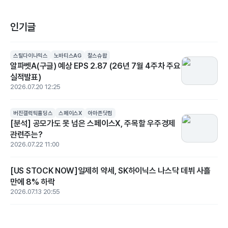
인기글
스틸다이나믹스
노바티스AG
찰스슈왑
알파벳A(구글) 예상 EPS 2.87 (26년 7월 4주차 주요
실적발표)
2026.07.20 12:25
버진갤럭틱홀딩스
스페이스X
아마존닷컴
[분석] 공모가도 못 넘은 스페이스X, 주목할 우주경제
관련주는?
2026.07.22 11:00
[US STOCK NOW]일제히 약세, SK하이닉스 나스닥 데뷔 사흘
만에 8% 하락
2026.07.13 20:55