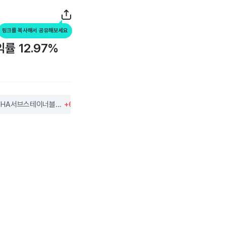
링크를 복사해서 공유해보세요
률 12.97%
HA서브스테이너블인프라스트럭처캐피탈
+6.38%
브릭스모어프로퍼티그룹
+0.73%