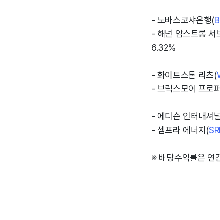
- 노바스코샤은행(
B
- 해넌 암스트롱 
6.32%
- 화이트스톤 리츠(
- 브릭스모어 프로퍼
- 에디슨 인터내셔널
- 셈프라 에너지(
SR
※ 배당수익률은 연