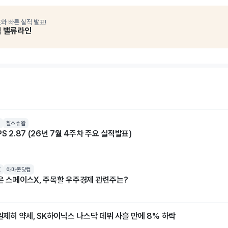
와 빠른 실적 발표!
석 밸류라인
찰스슈왑
S 2.87 (26년 7월 4주차 주요 실적발표)
X
아마존닷컴
넘은 스페이스X, 주목할 우주경제 관련주는?
]일제히 약세, SK하이닉스 나스닥 데뷔 사흘 만에 8% 하락