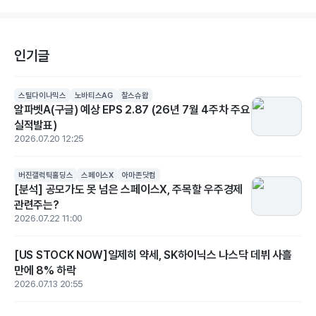
인기글
스틸다이나믹스
노바티스AG
찰스슈왑
알파벳A(구글) 예상 EPS 2.87 (26년 7월 4주차 주요
실적발표)
2026.07.20 12:25
버진갤럭틱홀딩스
스페이스X
아마존닷컴
[분석] 공모가도 못 넘은 스페이스X, 주목할 우주경제
관련주는?
2026.07.22 11:00
[US STOCK NOW]일제히 약세, SK하이닉스 나스닥 데뷔 사흘
만에 8% 하락
2026.07.13 20:55