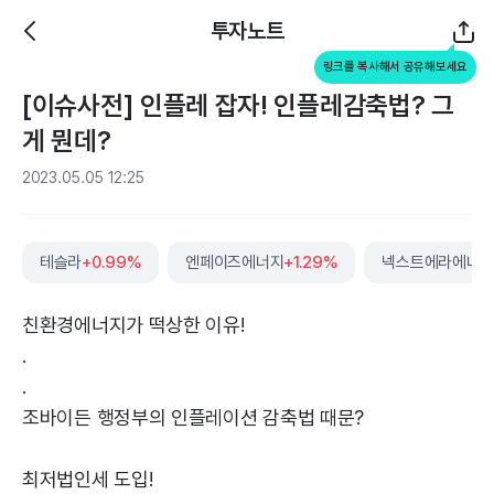
투자노트
링크를 복사해서 공유해보세요
[이슈사전] 인플레 잡자! 인플레감축법? 그
게 뭔데?
2023.05.05 12:25
테슬라
+0.99%
엔페이즈에너지
+1.29%
넥스트에라에너
친환경에너지가 떡상한 이유!
.
.
조바이든 행정부의 인플레이션 감축법 때문?
최저법인세 도입!