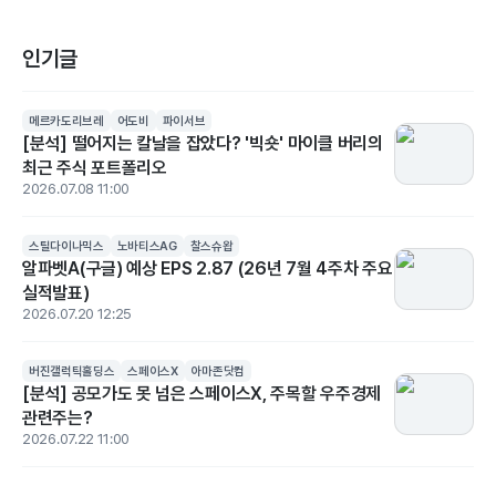
인기글
메르카도리브레
어도비
파이서브
[분석] 떨어지는 칼날을 잡았다? '빅숏' 마이클 버리의
최근 주식 포트폴리오
2026.07.08 11:00
스틸다이나믹스
노바티스AG
찰스슈왑
알파벳A(구글) 예상 EPS 2.87 (26년 7월 4주차 주요
실적발표)
2026.07.20 12:25
버진갤럭틱홀딩스
스페이스X
아마존닷컴
[분석] 공모가도 못 넘은 스페이스X, 주목할 우주경제
관련주는?
2026.07.22 11:00