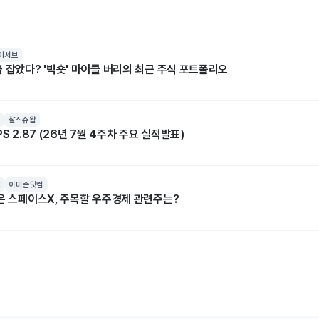
이서브
 잡았다? '빅숏' 마이클 버리의 최근 주식 포트폴리오
찰스슈왑
S 2.87 (26년 7월 4주차 주요 실적발표)
X
아마존닷컴
넘은 스페이스X, 주목할 우주경제 관련주는?