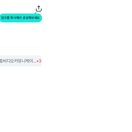
링크를 복사해서 공유해보세요
줌비디오커뮤니케이션
+3.29%
바이오마린파마슈티컬
+3.86%