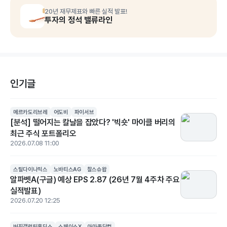
20년 재무제표와 빠른 실적 발표!
투자의 정석 밸류라인
인기글
메르카도리브레
어도비
파이서브
[분석] 떨어지는 칼날을 잡았다? '빅숏' 마이클 버리의
최근 주식 포트폴리오
2026.07.08 11:00
스틸다이나믹스
노바티스AG
찰스슈왑
알파벳A(구글) 예상 EPS 2.87 (26년 7월 4주차 주요
실적발표)
2026.07.20 12:25
버진갤럭틱홀딩스
스페이스X
아마존닷컴