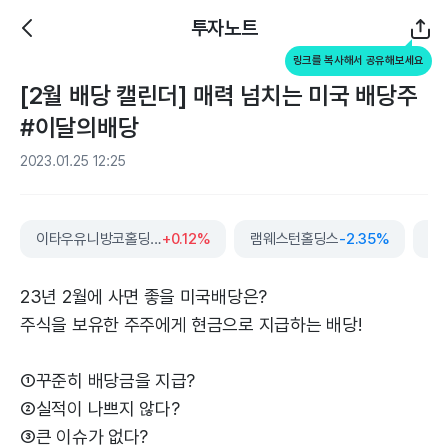
투자노트
링크를 복사해서 공유해보세요
[2월 배당 캘린더] 매력 넘치는 미국 배당주
#이달의배당
2023.01.25 12:25
이타우유니방코홀딩스
+0.12%
램웨스턴홀딩스
-2.35%
23년 2월에 사면 좋을 미국배당은?
주식을 보유한 주주에게 현금으로 지급하는 배당!
①꾸준히 배당금을 지급?
②실적이 나쁘지 않다?
③큰 이슈가 없다?