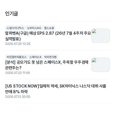
인기글
스틸다이나믹스
노바티스AG
찰스슈왑
알파벳A(구글) 예상 EPS 2.87 (26년 7월 4주차 주요
실적발표)
2026.07.20 12:25
버진갤럭틱홀딩스
스페이스X
아마존닷컴
[분석] 공모가도 못 넘은 스페이스X, 주목할 우주경제
관련주는?
2026.07.22 11:00
[US STOCK NOW]일제히 약세, SK하이닉스 나스닥 데뷔 사흘
만에 8% 하락
2026.07.13 20:55