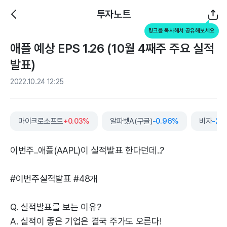
투자노트
링크를 복사해서 공유해보세요
애플 예상 EPS 1.26 (10월 4째주 주요 실적
발표)
2022.10.24 12:25
마이크로소프트
+0.03%
알파벳A(구글)
-0.96%
비자
-2.
이번주..애플(AAPL)이 실적발표 한다던데..?
#이번주실적발표 #48개
Q. 실적발표를 보는 이유?
A. 실적이 좋은 기업은 결국 주가도 오른다!