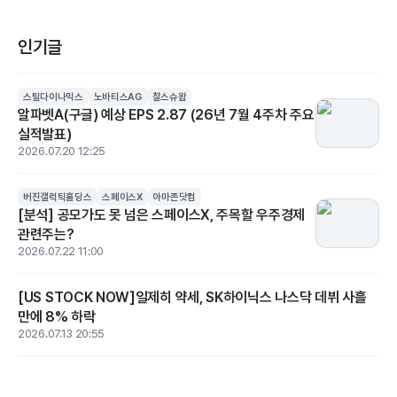
인기글
스틸다이나믹스
노바티스AG
찰스슈왑
알파벳A(구글) 예상 EPS 2.87 (26년 7월 4주차 주요
실적발표)
2026.07.20 12:25
버진갤럭틱홀딩스
스페이스X
아마존닷컴
[분석] 공모가도 못 넘은 스페이스X, 주목할 우주경제
관련주는?
2026.07.22 11:00
[US STOCK NOW]일제히 약세, SK하이닉스 나스닥 데뷔 사흘
만에 8% 하락
2026.07.13 20:55