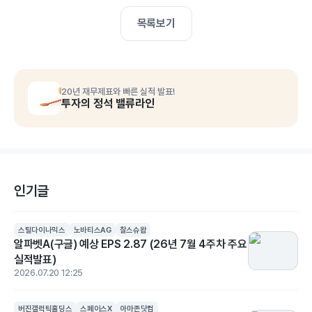
목록보기
20년 재무제표와 빠른 실적 발표!
투자의 정석 밸류라인
인기글
스틸다이나믹스
노바티스AG
찰스슈왑
알파벳A(구글) 예상 EPS 2.87 (26년 7월 4주차 주요
실적발표)
2026.07.20 12:25
버진갤럭틱홀딩스
스페이스X
아마존닷컴