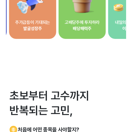
등이 기대되는
고배당주에 투자하라
내일의 넷플릭스는?
굴성장주
배당매력주
이익성장주
초보부터 고수까지
반복되는 고민,
처음에 어떤 종목을 사야할지?