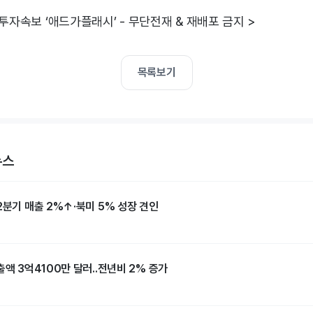
 투자속보 ‘애드가플래시’ - 무단전재 & 재배포 금지 >
목록보기
뉴스
2분기 매출 2%↑·북미 5% 성장 견인
출액 3억4100만 달러..전년비 2% 증가