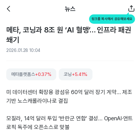
뉴스
링크를 복사해서 공유해보세요
메타, 코닝과 8조 원 ‘AI 혈맹’… 인프라 패권
쐐기
2026.01.28 10:04
메타플랫폼스
+0.37%
코닝
+5.41%
미 데이터센터 확장용 광섬유 60억 달러 장기 계약… 제조
기반 노스캐롤라이나로 결집
모질라, 14억 달러 투입 ‘반란군 연합’ 결성… OpenAI·앤트
로픽 독주에 오픈소스로 맞불