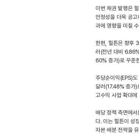
이번 채권 발행은 
안정성을 더욱 공고히
과에 영향을 미칠 수
한편, 힐튼은 향후 
러(전년 대비 6.86%
60% 증가)로 꾸준
주당순이익(EPS)도 20
달러(17.48% 증
고수익 사업 확대에
배당 정책 측면에서는
다. 이는 힐튼이 
자본 배분 전략을 