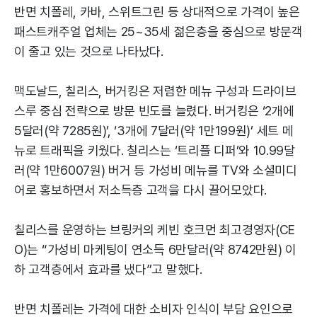
반면 치폴레, 카바, 스위트그린 등 상대적으로 가격이 높은
패스트캐주얼 업체는 25~35세 젊은층을 중심으로 방문객
이 줄고 있는 것으로 나타났다.
맥도날드, 칠리스, 버거킹은 저렴한 메뉴 구성과 드라이브
스루 중심 전략으로 방문 빈도를 늘렸다. 버거킹은 ‘2개에
5달러(약 7285원)’, ‘3개에 7달러(약 1만199원)’ 세트 메
뉴로 트래픽을 키웠다. 칠리스는 ‘트리플 디퍼’와 10.99달
러(약 1만6007원) 버거 등 가성비 메뉴를 TV와 소셜미디
어로 홍보하면서 저소득층 고객을 다시 끌어모았다.
칠리스를 운영하는 브링커의 케빈 호크먼 최고경영자(CE
O)는 “가성비 마케팅이 연소득 6만달러(약 8742만원) 이
하 고객층에서 효과를 냈다”고 말했다.
반면 치폴레는 가격에 대한 소비자 인식이 부담 요인으로