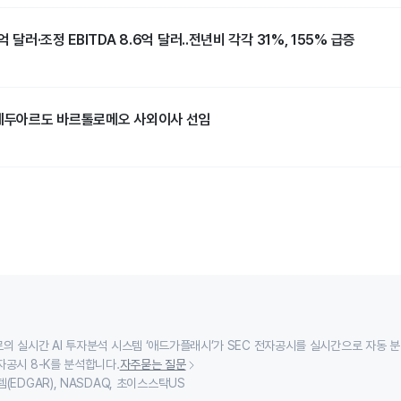
억 달러·조정 EBITDA 8.6억 달러..전년비 각각 31%, 155% 급증
 에두아르도 바르톨로메오 사외이사 선임
의 실시간 AI 투자분석 시스템 ‘애드가플래시’가 SEC 전자공시를 실시간으로 자동 
자공시 8-K를 분석합니다.
자주묻는 질문
(EDGAR), NASDAQ, 초이스스탁US