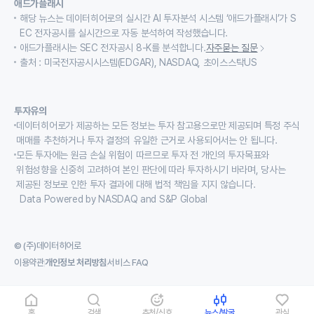
애드가플래시
해당 뉴스는 데이터히어로의 실시간 AI 투자분석 시스템 ‘애드가플래시’가 S
EC 전자공시를 실시간으로 자동 분석하여 작성했습니다.
애드가플래시는 SEC 전자공시 8-K를 분석합니다.
자주묻는 질문
출처 : 미국전자공시시스템(EDGAR), NASDAQ, 초이스스탁US
투자유의
데이터히어로가 제공하는 모든 정보는 투자 참고용으로만 제공되며 특정 주식
매매를 추천하거나 투자 결정의 유일한 근거로 사용되어서는 안 됩니다.
모든 투자에는 원금 손실 위험이 따르므로 투자 전 개인의 투자목표와
위험성향을 신중히 고려하여 본인 판단에 따라 투자하시기 바라며, 당사는
제공된 정보로 인한 투자 결과에 대해 법적 책임을 지지 않습니다.
Data Powered by NASDAQ and S&P Global
© (주)데이터히어로
이용약관
개인정보 처리방침
서비스 FAQ
홈
검색
추천/신호
뉴스/발굴
관심