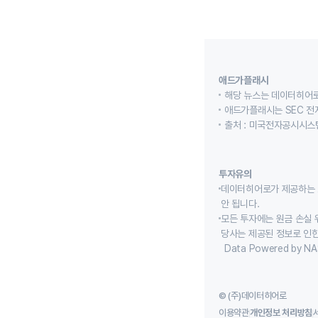
애드가플래시
해당 뉴스는 데이터히어로
애드가플래시는 SEC 전
출처 : 미국전자공시시스템
투자유의
데이터히어로가 제공하는 
안 됩니다.
모든 투자에는 원금 손실 
당사는 제공된 정보로 인한
Data Powered by NA
© (주)데이터히어로
이용약관
개인정보 처리방침