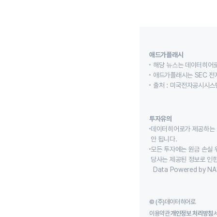
애드가플래시
해당 뉴스는 데이터히어로
애드가플래시는 SEC 전
출처 : 미국전자공시시스템
투자유의
데이터히어로가 제공하는 
안 됩니다.
모든 투자에는 원금 손실 
당사는 제공된 정보로 인한
Data Powered by NA
© (주)데이터히어로
이용약관
개인정보 처리방침