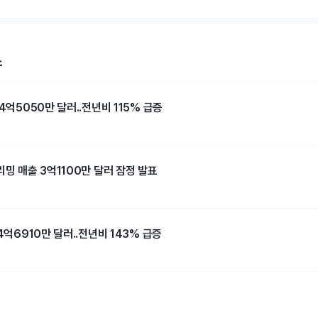
스
4억5050만 달러..전년비 115% 급증
리밍 매출 3억1100만 달러 잠정 발표
4억6910만 달러..전년비 143% 급증