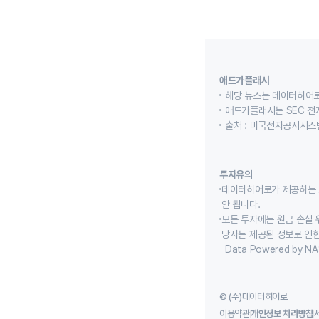
애드가플래시
해당 뉴스는 데이터히어로
애드가플래시는 SEC 전
출처 : 미국전자공시시스템
투자유의
데이터히어로가 제공하는 
안 됩니다.
모든 투자에는 원금 손실 
당사는 제공된 정보로 인한
Data Powered by NA
© (주)데이터히어로
이용약관
개인정보 처리방침