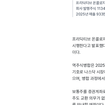
프리딕티브 온콜로지,
회사 발행주식 113
2025년 매출 933
프리딕티브 온콜로지(
시행한다고 발표했다.
이다.
역주식병합은 2025
기호로 나스닥 시장
으며, 병합 과정에
보통주를 증권계좌로
주도 교환 의무가 없다
를 안내할 예정이다.