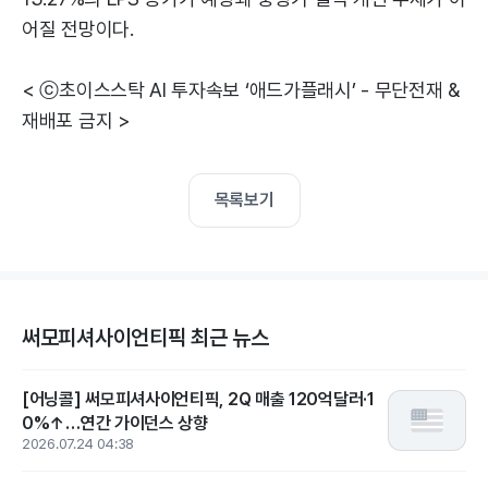
어질 전망이다.
< ⓒ초이스스탁 AI 투자속보 ‘애드가플래시’ - 무단전재 &
재배포 금지 >
목록보기
써모피셔사이언티픽 최근 뉴스
[어닝콜] 써모피셔사이언티픽, 2Q 매출 120억달러·1
0%↑…연간 가이던스 상향
2026.07.24 04:38