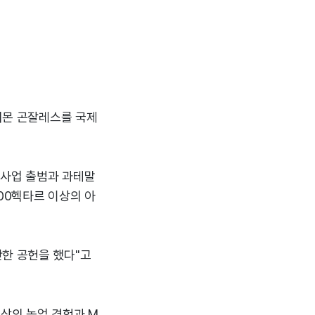
 시몬 곤잘레스를 국제
 사업 출범과 과테말
00헥타르 이상의 아
단한 공헌을 했다"고
상의 농업 경험과 M