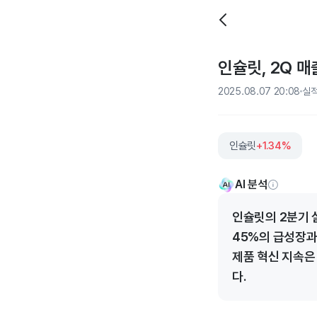
인슐릿, 2Q 매
2025.08.07 20:08
실
인슐릿
+1.34%
AI 분석
인슐릿의 2분기 
45%의 급성장과
제품 혁신 지속은
다.