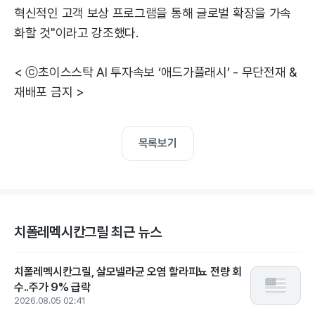
혁신적인 고객 보상 프로그램을 통해 글로벌 확장을 가속
화할 것"이라고 강조했다.
< ⓒ초이스스탁 AI 투자속보 ‘애드가플래시’ - 무단전재 &
재배포 금지 >
목록보기
치폴레멕시칸그릴 최근 뉴스
치폴레멕시칸그릴, 살모넬라균 오염 할라피뇨 전량 회
수..주가 9% 급락
2026.08.05 02:41