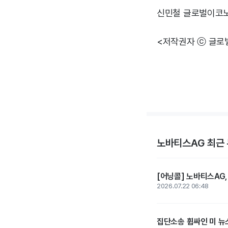
신민철 글로벌이코
<저작권자 ⓒ 글로
노바티스AG 최근
[어닝콜] 노바티스AG,
2026.07.22 06:48
집단소송 휩싸인 미 뉴