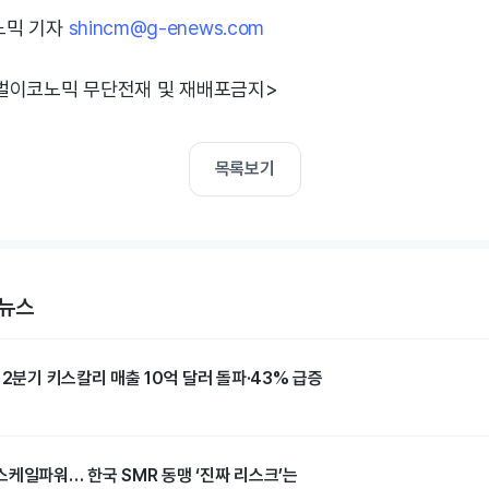
노믹 기자
shincm@g-enews.com
벌이코노믹 무단전재 및 재배포금지>
목록보기
 뉴스
 2분기 키스칼리 매출 10억 달러 돌파·43% 급증
스케일파워… 한국 SMR 동맹 ‘진짜 리스크’는