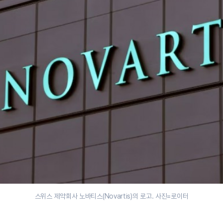
스위스 제약회사 노바티스(Novartis)의 로고. 사진=로이터