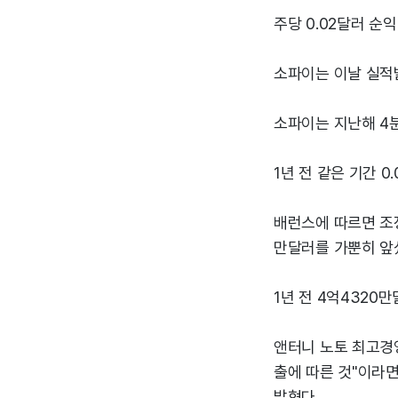
주당 0.02달러 순익
소파이는 이날 실적
소파이는 지난해 4분
1년 전 같은 기간 
배런스에 따르면 조
만달러를 가뿐히 앞
1년 전 4억4320
앤터니 노토 최고경
출에 따른 것"이라
밝혔다.