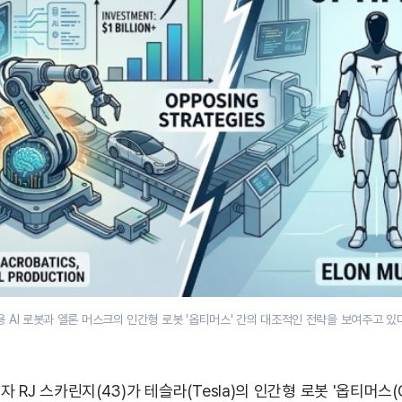
용 AI 로봇과 엘론 머스크의 인간형 로봇 '옵티머스' 간의 대조적인 전략을 보여주고 있
업자 RJ 스카린지(43)가 테슬라(Tesla)의 인간형 로봇 '옵티머스(O