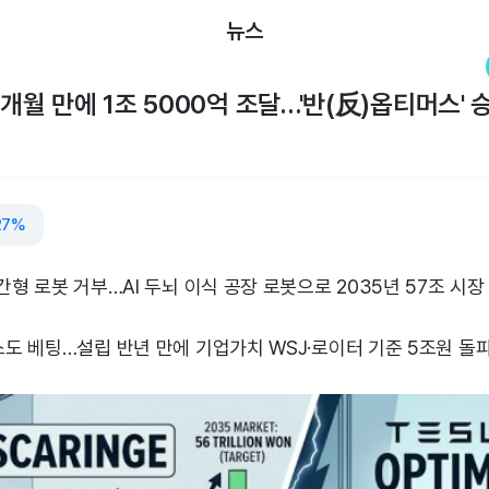
뉴스
7개월 만에 1조 5000억 조달…'반(反)옵티머스'
.27%
형 로봇 거부…AI 두뇌 이식 공장 로봇으로 2035년 57조 시장
도 베팅…설립 반년 만에 기업가치 WSJ·로이터 기준 5조원 돌