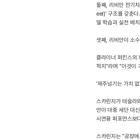
둘째, 리비안 전기차 
eel)' 구조를 갖
델 학습과 실전 배치
셋째, 리비안이 소수
클라이너 퍼킨스의 파
척지"라며 "이것이 
'재주넘기는 가치 
스카린지가 테슬라와
안이 대중 세단 대
시연용 퍼포먼스보다
스카린지는 "공장에