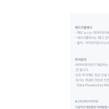
애드가플래시
해당 뉴스는 데이터히어로
애드가플래시는 SEC 전
출처 : 미국전자공시시스템
투자유의
데이터히어로가 제공하는 
안 됩니다.
모든 투자에는 원금 손실 
당사는 제공된 정보로 인한
Data Powered by NA
© (주)데이터히어로
이용약관
개인정보 처리방침