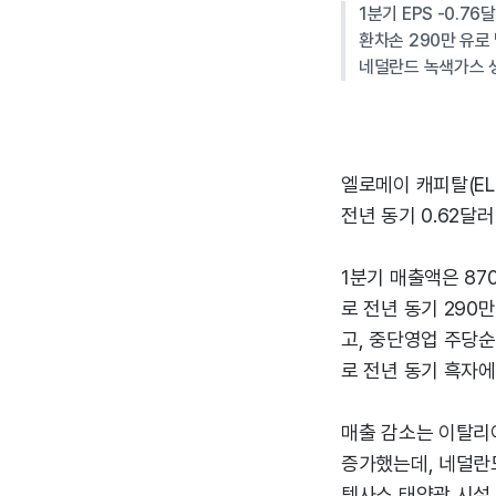
1분기 EPS -0.7
환차손 290만 유로
네덜란드 녹색가스 생
엘로메이 캐피탈(ELL
전년 동기 0.62달
1분기 매출액은 870
로 전년 동기 290
고, 중단영업 주당순
로 전년 동기 흑자에
매출 감소는 이탈리아
증가했는데, 네덜란
텍사스 태양광 시설 