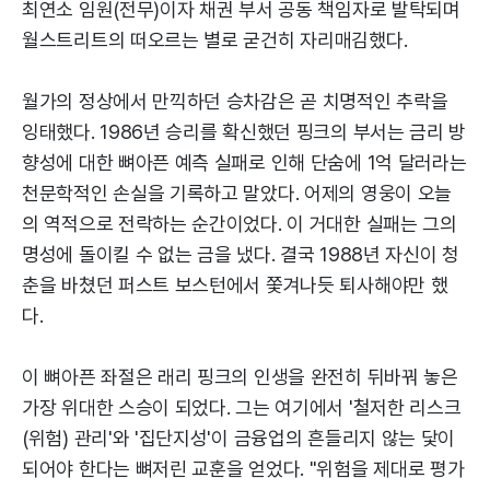
최연소 임원(전무)이자 채권 부서 공동 책임자로 발탁되며
월스트리트의 떠오르는 별로 굳건히 자리매김했다.
월가의 정상에서 만끽하던 승차감은 곧 치명적인 추락을
잉태했다. 1986년 승리를 확신했던 핑크의 부서는 금리 방
향성에 대한 뼈아픈 예측 실패로 인해 단숨에 1억 달러라는
천문학적인 손실을 기록하고 말았다. 어제의 영웅이 오늘
의 역적으로 전락하는 순간이었다. 이 거대한 실패는 그의
명성에 돌이킬 수 없는 금을 냈다. 결국 1988년 자신이 청
춘을 바쳤던 퍼스트 보스턴에서 쫓겨나듯 퇴사해야만 했
다.
이 뼈아픈 좌절은 래리 핑크의 인생을 완전히 뒤바꿔 놓은
가장 위대한 스승이 되었다. 그는 여기에서 '철저한 리스크
(위험) 관리'와 '집단지성'이 금융업의 흔들리지 않는 닻이
되어야 한다는 뼈저린 교훈을 얻었다. "위험을 제대로 평가