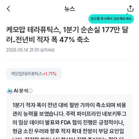
뉴스
링크를 복사해서 공유해보세요
케모맙 테라퓨틱스, 1분기 순손실 177만 달
러..전년비 적자 폭 47% 축소
2026.05.14 21:01
실적속보
케모맙테라퓨틱스
+1.71%
AI 분석
1분기 적자 폭이 전년 대비 절반 가까이 축소되며 비용
관리 능력을 보였습니다. 주력 파이프라인 네보키투그
의 임상 데이터 발표와 FDA 협의 진행은 긍정적이나,
현금 소진 우려와 향후 적자 확대 전망이 부담 요인입