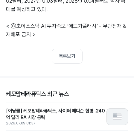
02달러, 2027년 0.03달러, 2028년 0.04달러로 적자 확
대를 예상하고 있다.
< ⓒ초이스스탁 AI 투자속보 ‘애드가플래시’ - 무단전재 &
재배포 금지 >
목록보기
케모맙테라퓨틱스 최근 뉴스
[어닝콜] 케모맙테라퓨틱스, 사이퍼 메디슨 합병..240
억 달러 RA 시장 공략
2026.07.09 01:37