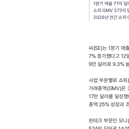
1분기 매출 71억 달
쇼피 GMV 373억 
2026년 연간 쇼피
씨(SE)는 1분기 매
7% 증가했다고 12일
9만 달러로 9.3% 
사업 부문별로 쇼피(S
거래총액(GMV)은 3
17만 달러를 달성했
총액 25% 성장과 
핀테크 부문인 모니(M
524만 달러로 14