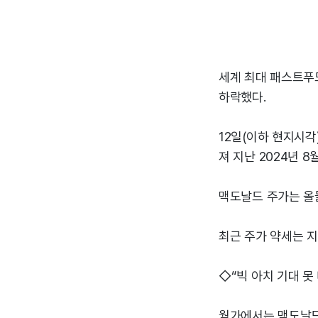
세계 최대 패스트푸드
하락했다.
12일(이하 현지시각
져 지난 2024년 8
맥도날드 주가는 올들
최근 주가 약세는 지
◇“빅 아치 기대 못
월가에서는 맥도날드