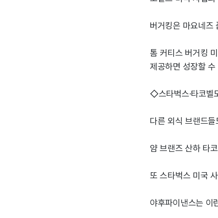
버거킹은 마요네즈 품
톰 커티스 버거킹 
제공하면 성장할 수
◇스타벅스·타코벨
다른 외식 브랜드들도
얌 브랜즈 산하 타코
또 스타벅스 미국 사
야후파이낸스는 이런