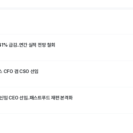
41% 급감..연간 실적 전망 철회
 CFO 겸 CSO 선임
신임 CEO 선임..패스트푸드 재편 본격화