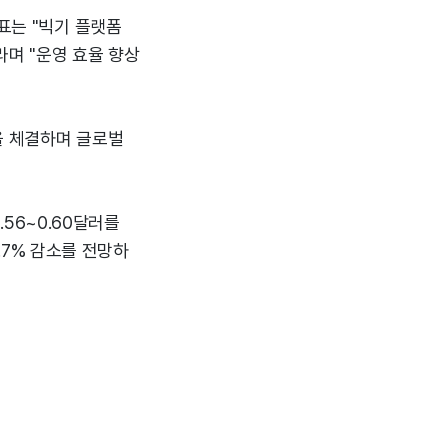
표는 "빅기 플랫폼
라며 "운영 효율 향상
을 체결하며 글로벌
.56~0.60달러를
1.7% 감소를 전망하