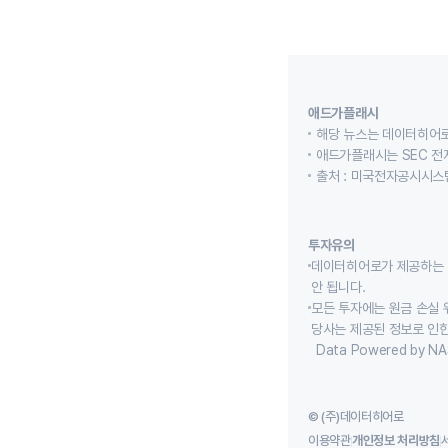
애드가플래시
해당 뉴스는 데이터히어로
애드가플래시는 SEC 전
출처 : 미국전자공시시스템
투자유의
데이터히어로가 제공하는 
안 됩니다.
모든 투자에는 원금 손실 
당사는 제공된 정보로 인한
Data Powered by NA
© (주)데이터히어로
이용약관
개인정보 처리방침