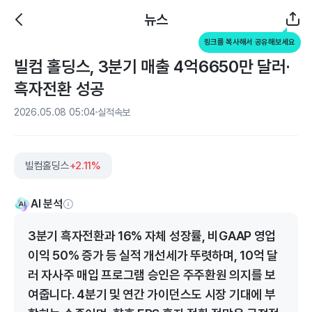
뉴스
링크를 복사해서 공유해보세요
빌컴 홀딩스, 3분기 매출 4억6650만 달러·
흑자전환 성공
2026.05.08 05:04
실적속보
빌컴홀딩스
+2.11%
AI 분석
3분기 흑자전환과 16% 자체 성장률, 비GAAP 영업
이익 50% 증가 등 실적 개선세가 뚜렷하며, 10억 달
러 자사주 매입 프로그램 승인은 주주환원 의지를 보
여줍니다. 4분기 및 연간 가이던스도 시장 기대에 부