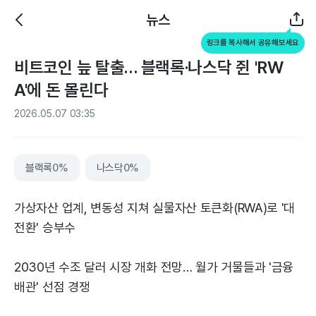
뉴스
링크를 복사해서 공유해보세요
비트코인 늪 탈출… 블랙록·나스닥 쥔 'RW
A'에 돈 몰린다
2026.05.07 03:35
블랙록
0%
나스닥
0%
가상자산 업계, 변동성 지쳐 실물자산 토큰화(RWA)로 '대
전환' 승부수
2030년 수조 달러 시장 개화 전망… 월가 거물들과 '금융
배관' 선점 경쟁