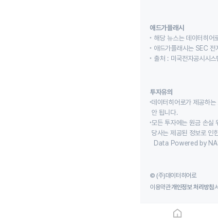
애드가플래시
해당 뉴스는 데이터히어로
애드가플래시는 SEC 전
출처 : 미국전자공시시스템
투자유의
데이터히어로가 제공하는 
안 됩니다.
모든 투자에는 원금 손실 
당사는 제공된 정보로 인한
Data Powered by NA
© (주)데이터히어로
이용약관
개인정보 처리방침