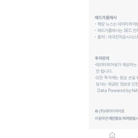
애드가플래시
해당 뉴스는 데이터히어로
애드가플래시는 SEC 전
출처 : 미국전자공시시스템
투자유의
데이터히어로가 제공하는 
안 됩니다.
모든 투자에는 원금 손실 
당사는 제공된 정보로 인한
Data Powered by NA
© (주)데이터히어로
이용약관
개인정보 처리방침